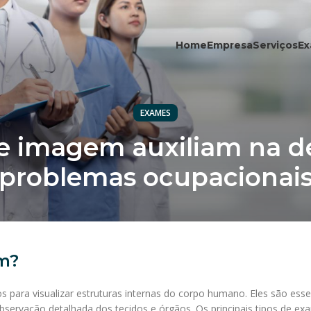
Home
Empresa
Serviços
E
EXAMES
 imagem auxiliam na d
problemas ocupacionai
m?
para visualizar estruturas internas do corpo humano. Eles são essen
servação detalhada dos tecidos e órgãos. Os principais tipos de e