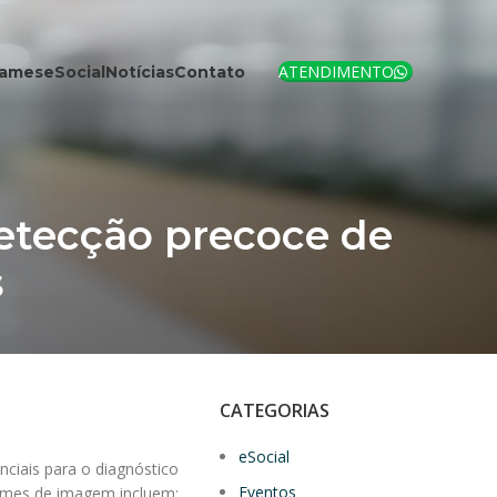
ATENDIMENTO
xames
eSocial
Notícias
Contato
etecção precoce de
s
CATEGORIAS
eSocial
ciais para o diagnóstico
Eventos
xames de imagem incluem: