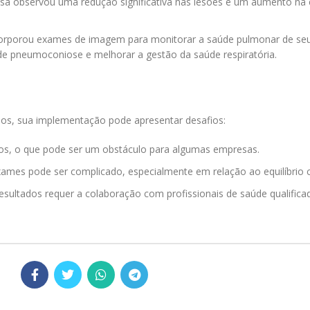
sa observou uma redução significativa nas lesões e um aumento na e
orporou exames de imagem para monitorar a saúde pulmonar de seu
de pneumoconiose e melhorar a gestão da saúde respiratória.
s, sua implementação pode apresentar desafios:
s, o que pode ser um obstáculo para algumas empresas.
ames pode ser complicado, especialmente em relação ao equilíbrio c
resultados requer a colaboração com profissionais de saúde qualifica