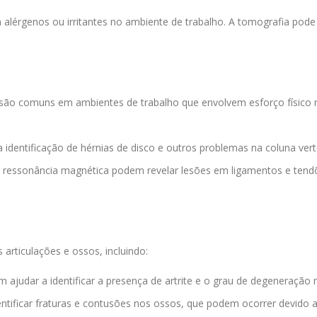
alérgenos ou irritantes no ambiente de trabalho. A tomografia pode 
são comuns em ambientes de trabalho que envolvem esforço físico r
a identificação de hérnias de disco e outros problemas na coluna vert
a ressonância magnética podem revelar lesões em ligamentos e tend
rticulações e ossos, incluindo:
 ajudar a identificar a presença de artrite e o grau de degeneração n
dentificar fraturas e contusões nos ossos, que podem ocorrer devido a