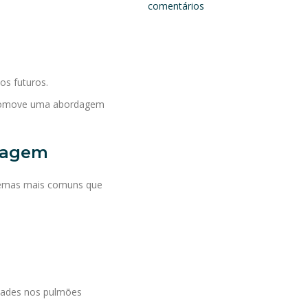
comentários
os futuros.
promove uma abordagem
magem
blemas mais comuns que
idades nos pulmões