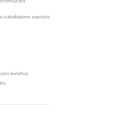
ficiência dos
s trabalhadores expostos
usto-benefício.
dos.